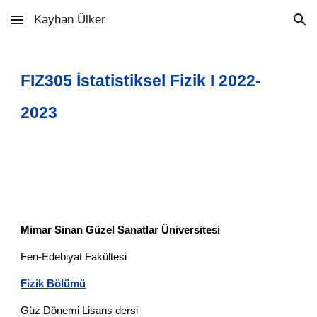
Kayhan Ülker
Skip to main content
Skip to navigation
FIZ305 İstatistiksel Fizik I 202
2
-
202
3
Mimar Sinan Güzel Sanatlar Üniversitesi
Fen-Edebiyat Fakültesi
Fizik Bölümü
Güz Dönemi Lisans dersi