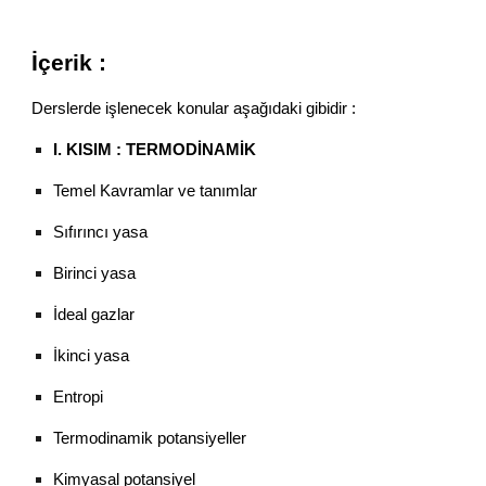
İçerik :
Derslerde işlenecek konular aşağıdaki gibidir :
I. KISIM : TERMODİNAMİK
Temel Kavramlar ve tanımlar
Sıfırıncı yasa
Birinci yasa
İdeal gazlar
İkinci yasa
Entropi
Termodinamik potansiyeller
Kimyasal potansiyel