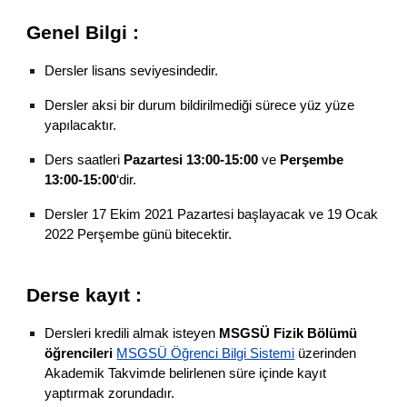
Genel Bilgi :
Dersler lisans seviyesindedir.
Dersler aksi bir durum bildirilmediği sürece yüz yüze 
yapılacaktır.
Ders saatleri 
Pazartesi 1
3
:00-1
5
:00
 ve 
Perşembe 
1
3
:00-1
5
:00
‘dir.
Dersler 
17
 Ekim 2021 P
azartesi
 başlayacak ve 
19
 Ocak 
2022 Perşembe günü bitecektir.
Derse kayıt :
Dersleri kredili almak isteyen 
MSGSÜ Fizik Bölümü 
öğrencileri
MSGSÜ Öğrenci Bilgi Sistemi
 üzerinden 
Akademik Takvimde belirlenen süre içinde kayıt 
yaptırmak zorundadır.