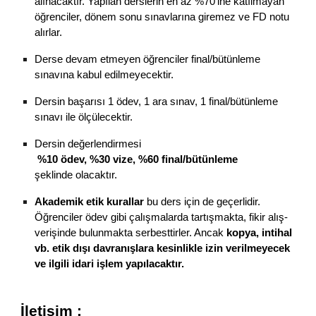
alınacaktır. 
Yapılan d
erslerin en az %70'ine katılmayan 
öğrenciler, dönem sonu sınavlarına giremez ve FD notu 
alırlar.
Derse devam etmeyen öğrenciler final/bütünleme 
sınavına kabul edilmeyecektir.
Dersin başarısı 1 ödev, 1 ara sınav, 1 final/bütünleme 
sınavı ile ölçülecektir.
Dersin değerlendirmesi
%
10
 ödev, %
3
0 vize, %
6
0 final/bütünleme 
şeklinde olacaktır.
Akademik etik kurallar
 bu ders için de geçerlidir. 
Öğrenciler ödev gibi çalışmalarda tartışmakta, fikir alış-
verişinde bulunmakta serbesttirler. Ancak 
kopya, intihal 
vb. etik dışı davranışlara kesinlikle izin verilmeyecek 
ve ilgili idari işlem yapılacaktır.
İletişim :